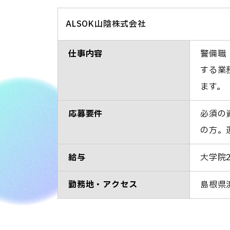
ALSOK山陰株式会社
仕事内容
警備職
する業
ます。
応募要件
必須の
の方。
給与
大学院2
勤務地・アクセス
島根県