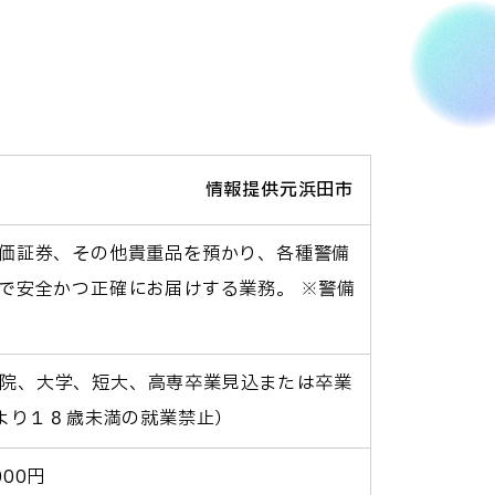
情報提供元浜田市
価証券、その他貴重品を預かり、各種警備
で安全かつ正確にお届けする業務。 ※警備
大学院、大学、短大、高専卒業見込または卒業
により１８歳未満の就業禁止）
000円