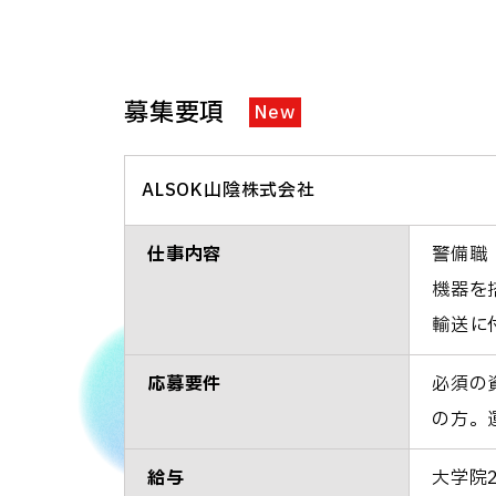
募集要項
New
ALSOK山陰株式会社
仕事内容
警備職
機器を
輸送に
応募要件
必須の
の方。
給与
大学院2