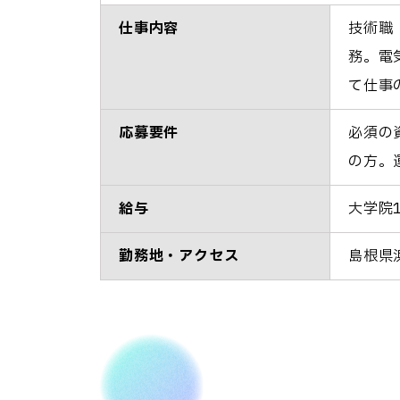
仕事内容
技術職
務。電
て仕事
応募要件
必須の
の方。
給与
大学院1
勤務地・アクセス
島根県