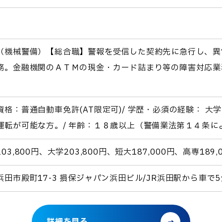
（機械警備）【総合職】警報を受信した契約先に急行し、異
務。金融機関のＡＴＭの現金・カード詰まり等の障害対応業
資格：普通自動車免許(AT限定可)/ 学歴・必須の経験： 
運転が可能な方。/ 年齢：１８歳以上（警備業法第１４条
03,800円、大学203,800円、短大187,000円、高専189,
浜田市殿町17-3 損保ジャパン浜田ビル/JR浜田駅から車で5