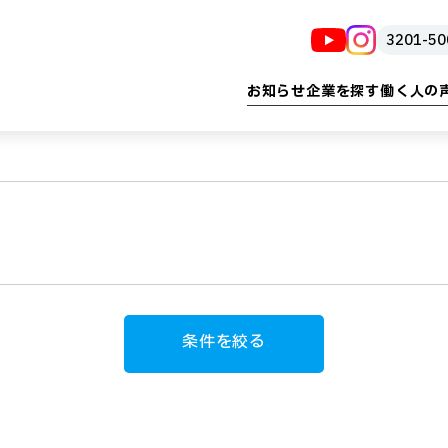
お知らせ
企業を探す
働く人の
る
告・印刷・情報
子育て・教育
建設・設備・ 設計
医療・福祉
防犯・防災
流通・小売
産業・イノベーション
製造・食品・農業
雇用プロ
運輸
条件を絞る