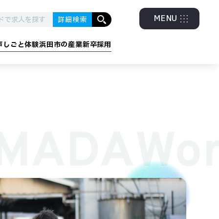
MENU
詳細検索
声
しごと体験
浜田市の産業
新卒採用
グラム
・エネルギー
金融・福祉・他
MADA
Wo