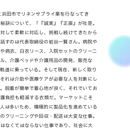
こ浜田市でリネンサプライ業を行なってき
の秘訣について、「『誠実』『正直』が社是。
に対して柔軟に対応し、挑戦し続けてきたから
と話すのは代表取締役の岩谷一賢さん。病院や
ンや病衣、白衣リース、入院セットのクリーニ
タル、介護ベッドや介護用品の開発、販売な
軌道に乗っている。そして現在、新しく取り
。それは介助や医療ケアが必要な人を対象にし
ス。脱着が簡単で着心地が良く、それでいてお
介護負担も軽減する衣類だ。マーケットこそ
る人は多いため、積極的に製品化を進めている
ンのクリーニングや回収・配送は大変な仕事。
にはなくてはならない仕事であり、社会に大