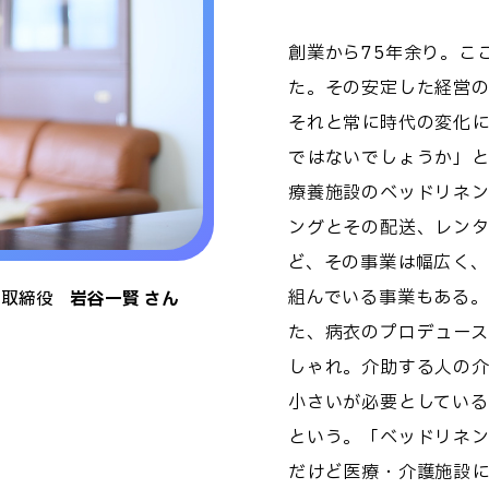
創業から75年余り。こ
た。その安定した経営
それと常に時代の変化
ではないでしょうか」
療養施設のベッドリネ
ングとその配送、レン
ど、その事業は幅広く、
組んでいる事業もある
表取締役
岩谷一賢 さん
た、病衣のプロデュー
しゃれ。介助する人の
小さいが必要としてい
という。「ベッドリネ
だけど医療・介護施設