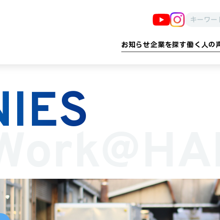
お知らせ
企業を探す
働く人の
IES
る
告・印刷・情報
子育て・教育
建設・設備・ 設計
医療・福祉
防犯・防災
流通・小売
産業・イノベーション
製造・食品・農業
雇用プロ
運輸
Work@HA