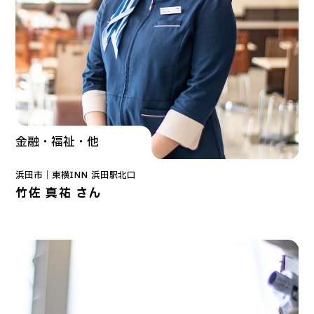
金融・福祉・他
浜田市｜
東横INN
浜田駅北口
竹佐 真祐 さん