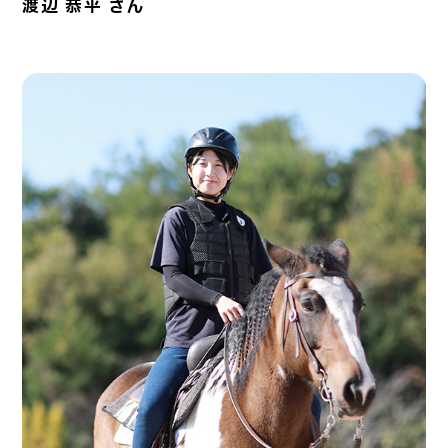
渡辺 恭平 さん