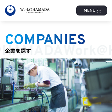
MENU
COMPANIES
@HAMADA
Work@
企業を探す