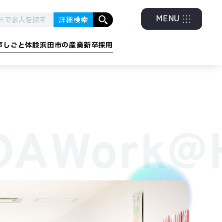
MENU
詳細検索
声
しごと体験
浜田市の産業
新卒採用
グラム
・エネルギー
金融・福祉・他
DA
Work@