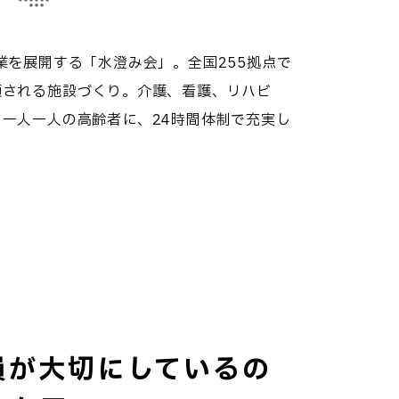
業を展開する「水澄み会」。全国255拠点で
頼される施設づくり。介護、看護、リハビ
一人一人の高齢者に、24時間体制で充実し
員が大切にしているの