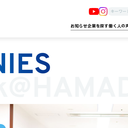
お知らせ
企業を探す
働く人の
IES
る
告・印刷・情報
子育て・教育
建設・設備・ 設計
医療・福祉
防犯・防災
流通・小売
産業・イノベーション
製造・食品・農業
雇用プロ
運輸
k@HAMA