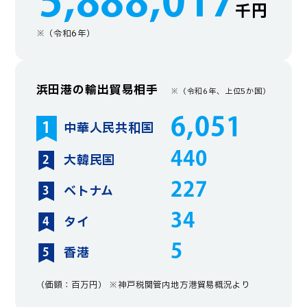
5,888,017
千円
※（令和6年）
浜田港の輸出貿易相手
※（令和6年、上位5か国）
6,051
中華人民共和国
440
大韓民国
227
ベトナム
34
タイ
5
香港
（価額：百万円） ※神戸税関管内地方港貿易概況より