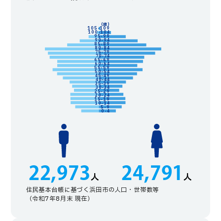
(歳)
105-109
100-104
95-99
90-94
85-89
80-84
75-79
70-74
65-69
60-64
55-59
50-54
45-49
40-44
35-39
30-34
25-29
20-24
15-19
10-14
5-9
0-4
22,973
24,791
人
人
住民基本台帳に基づく浜田市の人口・世帯数等
（令和7年8月末 現在）