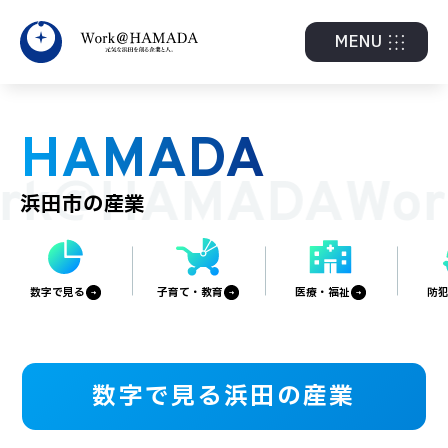
MENU
HAMADA
rk@HAMADA
Wo
浜田市の産業
数字で見る
子育て・教育
医療・福祉
防
数字で見る浜田の産業