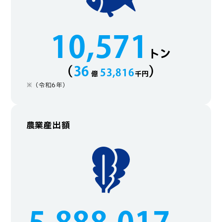
10,571
トン
（
）
36
53,816
億
千円
※（令和6年）
農業産出額