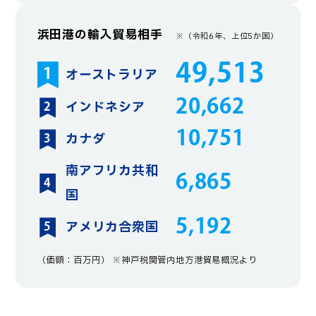
浜田港の輸入貿易相手
※（令和6年、上位5か国）
49,513
オーストラリア
20,662
インドネシア
10,751
カナダ
南アフリカ共和
6,865
国
5,192
アメリカ合衆国
（価額：百万円） ※神戸税関管内地方港貿易概況より