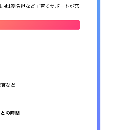
生は1割負担など子育てサポートが充
物
鑑賞など
け
もとの時間