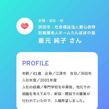
金融・福祉・他
浜田市｜社会福祉法人愛心会
特
別養護老人ホーム
たんぽぽの里
重元 純子 さん
PROFILE
年齢／41歳
出身／江津市
在住／浜田市
入社年度／2001年度
入社の経緯／専門学校を卒業後、地元での
就職を考えており、新設・開設での募集が
行われていたので、入職希望しました。