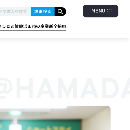
MENU
詳細検索
声
しごと体験
浜田市の産業
新卒採用
グラム
・エネルギー
金融・福祉・他
@HAMAD