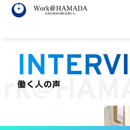
INTERV
すべて
数字で見
広
rk@HAM
働く人の声