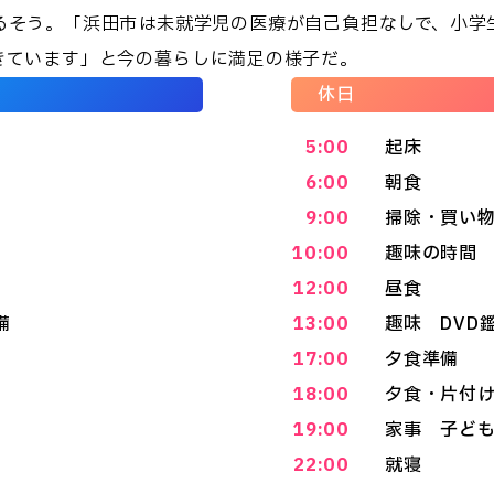
るそう。「浜田市は未就学児の医療が自己負担なしで、小学
きています」と今の暮らしに満足の様子だ。
休日
5:00
起床
6:00
朝食
9:00
掃除・買い
10:00
趣味の時間
12:00
昼食
備
13:00
趣味 DVD
17:00
夕食準備
18:00
夕食・片付
19:00
家事 子ど
22:00
就寝