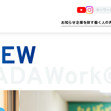
お知らせ
企業を探す
働く人の
IEW
る
告・印刷・情報
子育て・教育
建設・設備・ 設計
医療・福祉
防犯・防災
流通・小売
産業・イノベーション
製造・食品・農業
雇用プロ
運輸
ADA
Work