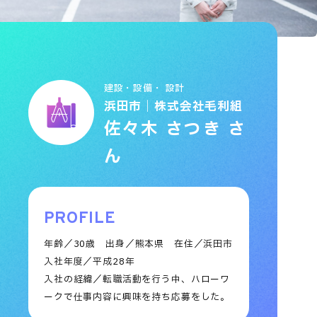
建設・設備・ 設計
浜田市｜株式会社毛利組
佐々木 さつき さ
ん
PROFILE
年齢／30歳
出身／熊本県
在住／浜田市
入社年度／平成28年
入社の経緯／転職活動を行う中、ハローワ
ークで仕事内容に興味を持ち応募をした。