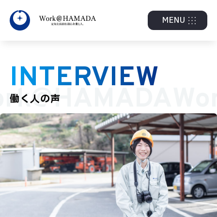
MENU
INTERVIEW
ork@HAMADA
Wo
働く人の声