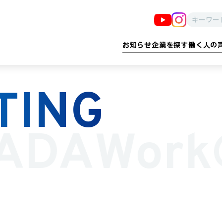
お知らせ
企業を探す
働く人の
TING
る
告・印刷・情報
子育て・教育
建設・設備・ 設計
医療・福祉
防犯・防災
流通・小売
産業・イノベーション
製造・食品・農業
雇用プロ
運輸
ADA
Wor