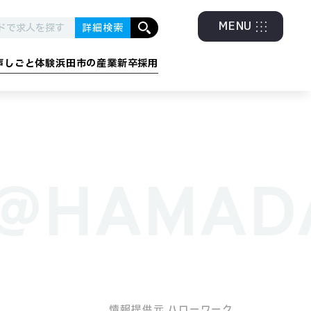
MENU
詳細検索
声
しごと体験
浜田市の産業
新卒採用
グラム
・エネルギー
金融・福祉・他
k@HAMAD
情報提供元 ハローワーク