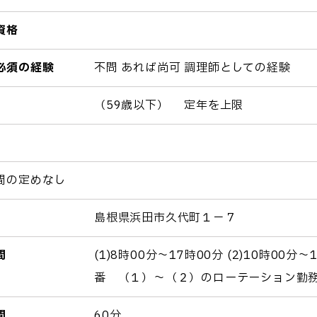
資格
必須の経験
不問 あれば尚可 調理師としての経験
（59歳以下） 定年を上限
間の定めなし
島根県浜田市久代町１－７
間
(1)8時00分～17時00分 (2)10時0
番 （１）～（２）のローテーション勤
間
60分