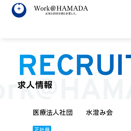
RECRUI
すべて
数字で見
広
ork@HAM
求人情報
医療法人社団 水澄み会
正社員