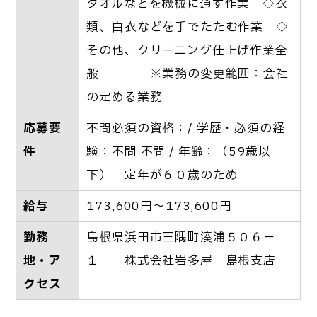
タオルなどを機械に通す作業 ◇衣
類、白衣などを手でたたむ作業 ◇
その他、クリーニング仕上げ作業全
般 ※業務の変更範囲：会社
の定める業務
応募要
不問必須の資格：/ 学歴・必須の経
件
験：不問 不問 / 年齢：（59歳以
下） 定年が６０歳のため
給与
173,600円～173,600円
勤務
島根県浜田市三隅町湊浦５０６－
地・ア
１ 株式会社岩多屋 島根支店
クセス