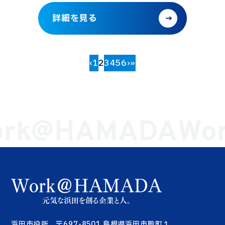
詳細を見る
‹
1
2
3
4
5
6
›
»
rk@HAMADA
Wo
浜田市役所 〒697-8501 島根県浜田市殿町１